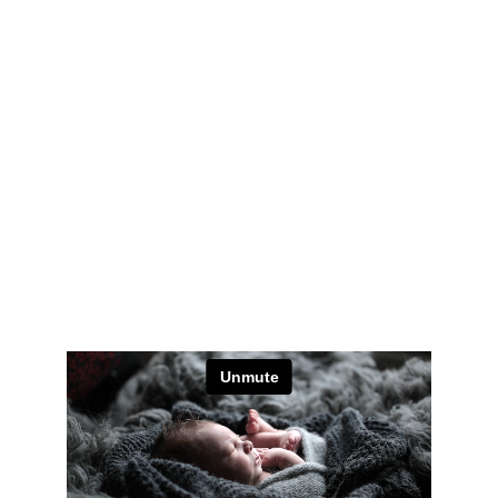
llena de historia, luz y color. Reconocida por su 
belleza arquitectónica y su ambiente acogedor, 
Sevilla ofrece el marco perfecto para un encuentro 
que busca inspirar, emocionar y dejar huella.
Además de ser fácilmente accesible y contar con 
excelentes instalaciones para congresos, Sevilla 
invita a disfrutar de su rica gastronomía, su 
vibrante vida cultural y rincones únicos como la 
Giralda, la Plaza de España o el barrio de Triana. 
Un lugar que combina tradición y modernidad, 
ideal para vivir una experiencia inolvidable dentro 
y fuera del evento.