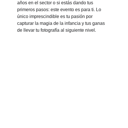
años en el sector o si estás dando tus 
primeros pasos: este evento es para ti. Lo 
único imprescindible es tu pasión por 
capturar la magia de la infancia y tus ganas 
de llevar tu fotografía al siguiente nivel.
FDF Infantil
Convención líder en fotografía newborn y de 
familia.
CONTACTO
info@fdfinfantil.com