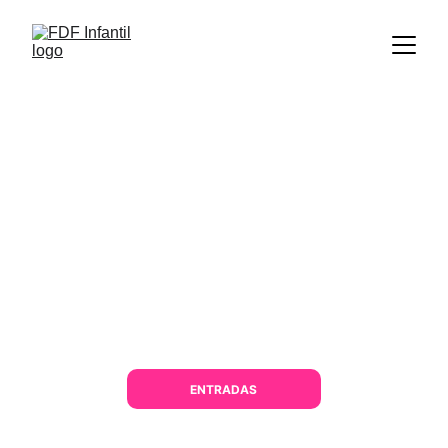
Sevilla | 6 y 7 Febrero | 2026
TE AVISAMOS ANTES QUE A NADIE Y CON 
PRECIO ESPECIAL DE LANZAMIENTO.
ENTRADAS
En 2026, FDF Infantil llega a Sevilla, una ciudad 