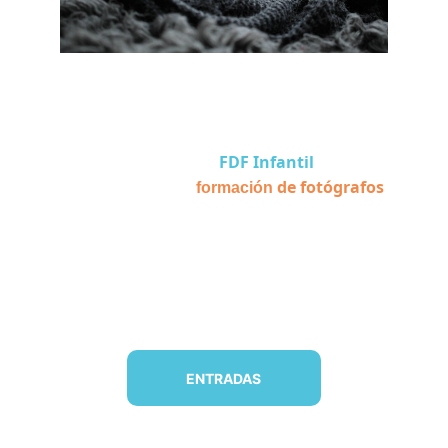
🗓️ ¡Estamos de 
vuelta!
Durante años, 
FDF Infantil
 marcó la 
diferencia en la 
 de fotógrafos
formación
especializados en bebés, niños y familias. 
En 2026 regresamos para recuperar ese 
espíritu… y llevarlo aún más lejos.
ENTRA EN LA LISTA PRIORITARIA Y COMPRA PRIMERO 
CON DESCUENTAZO.
ENTRADAS