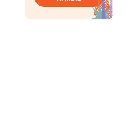
FDF Infantil
Convención líder en fotografía newborn y de 
familia.
CONTACTO
info@fdfinfantil.com
Condiciones Generales